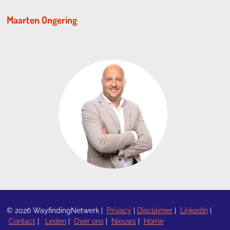
Maarten Ongering
© 2026 WayfindingNetwerk |
Privacy
|
Disclaimer
|
LinkedIn
|
Contact
|
Leden
|
Over ons
|
Nieuws
|
Home