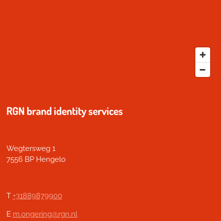
RGN brand identity services
Wegtersweg 1
7556 BP Hengelo
T
+31889879900
E
m.ongering@rgn.nl