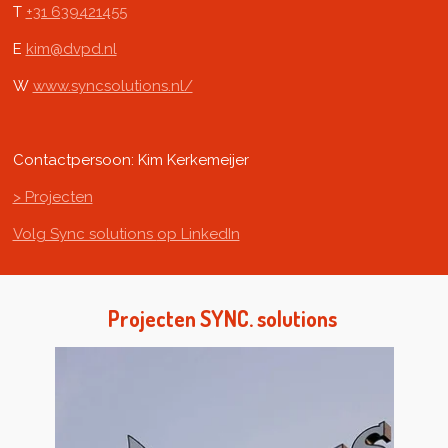
T
+31 639421455
E
kim@dvpd.nl
W
www.syncsolutions.nl/
Contactpersoon:
Kim
Kerkemeijer
> Projecten
Volg Sync solutions
op LinkedIn
Projecten
SYNC. solutions