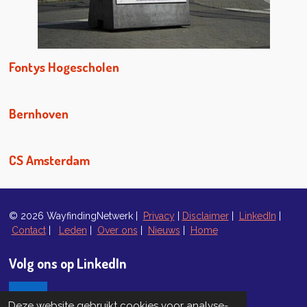
Fontys Hogescholen
Bernhoven
CS Amsterdam
© 2026 WayfindingNetwerk |
Privacy
|
Disclaimer
|
LinkedIn
|
Contact
|
Leden
|
Over ons
|
Nieuws
|
Home
Volg ons op LinkedIn
Deze website gebruikt cookies voor analyse-