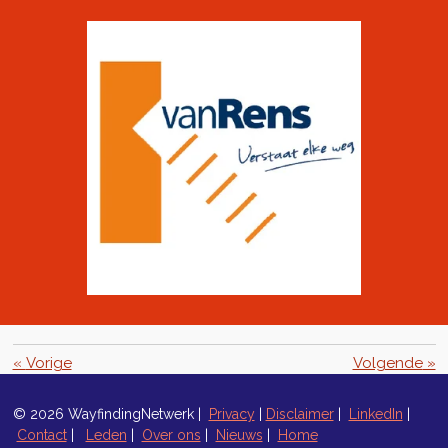
«
Vorige
Volgende
»
© 2026 WayfindingNetwerk |
Privacy
|
Disclaimer
|
LinkedIn
|
Contact
|
Leden
|
Over ons
|
Nieuws
|
Home