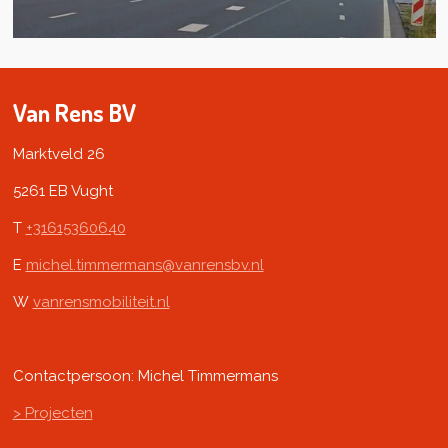
Van Rens BV
Marktveld 26
5261 EB Vught
T
+31615360640
E
michel.timmermans@vanrensbv.nl
W
vanrensmobiliteit.nl
Contactpersoon: Michel Timmermans
> Projecten