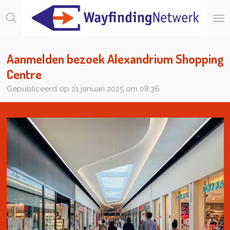
Ga
direct
naar
de
hoofdinhoud
Aanmelden bezoek Alexandrium Shopping
Centre
Gepubliceerd op 21 januari 2025 om 08:36