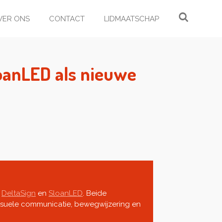
VER ONS
CONTACT
LIDMAATSCHAP
oanLED als nieuwe
:
DeltaSign
en
SloanLED
. Beide
visuele communicatie, bewegwijzering en