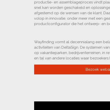
productie- en assemblageproces vindt plaa
snel kan worden geschakeld en oplossing
afgestemd op de wensen van de klant. Daar
volop in innovatie, onder meer met een g
productconfigurator die het ontwerp- en b
Wayfinding vormt al decennialang een bel
activiteiten van DeltaSign. De systemen van 
op vakantieparken, bedrijventerreinen, in r
en tal van andere locaties waar bezoeker
Bezoek websi