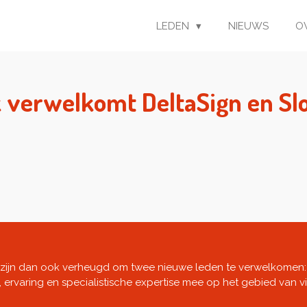
LEDEN
NIEUWS
O
verwelkomt DeltaSign en Sl
e zijn dan ook verheugd om twee nieuwe leden te verwelkomen
 ervaring en specialistische expertise mee op het gebied van 