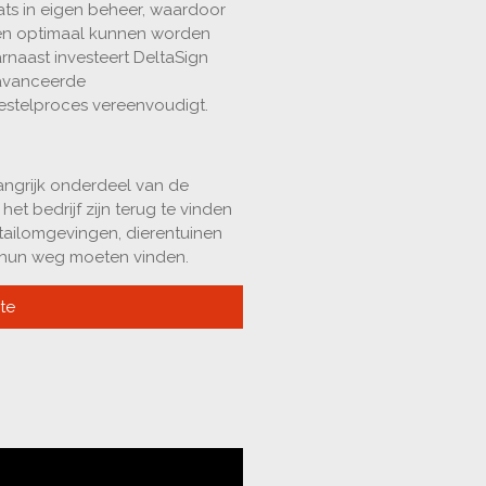
ts in eigen beheer, waardoor
en optimaal kunnen worden
naast investeert DeltaSign
eavanceerde
estelproces vereenvoudigt.
angrijk onderdeel van de
het bedrijf zijn terug te vinden
etailomgevingen, dierentuinen
s hun weg moeten vinden.
te