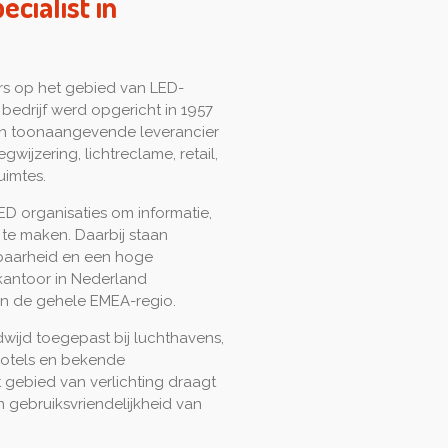
cialist in
rs op het gebied van LED-
 bedrijf werd opgericht in 1957
 een toonaangevende leverancier
wijzering, lichtreclame, retail,
uimtes.
ED organisaties om informatie,
te maken. Daarbij staan
wbaarheid en een hoge
 kantoor in Nederland
in de gehele EMEA-regio.
ijd toegepast bij luchthavens,
hotels en bekende
t gebied van verlichting draagt
n gebruiksvriendelijkheid van