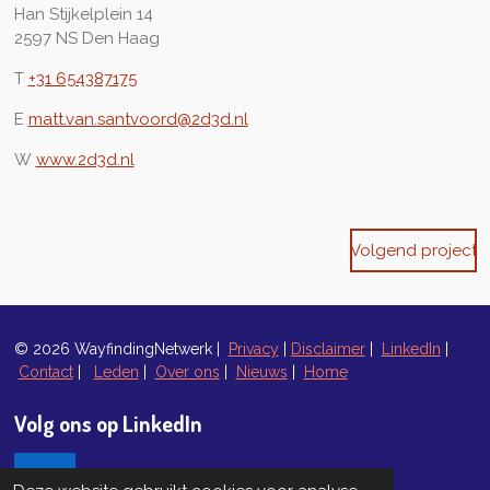
Han Stijkelplein 14
2597 NS Den Haag
T
+31 654387175
E
matt.van.santvoord@2d3d.nl
W
www.2d3d.nl
Volgend project
© 2026 WayfindingNetwerk |
Privacy
|
Disclaimer
|
LinkedIn
|
Contact
|
Leden
|
Over ons
|
Nieuws
|
Home
Volg ons op LinkedIn