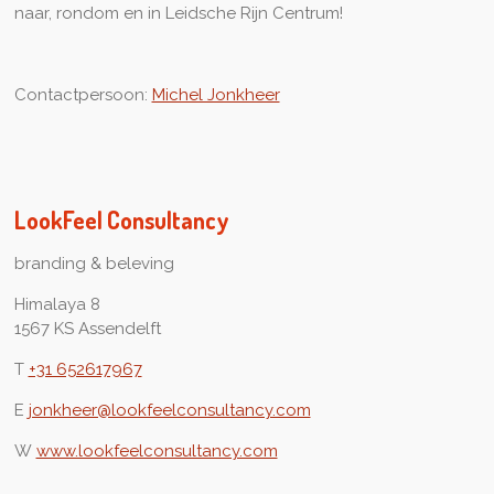
naar, rondom en in Leidsche Rijn Centrum!
Contactpersoon:
Michel Jonkheer
LookFeel Consultancy
branding & beleving
Himalaya 8
1567 KS Assendelft
T
+31 652617967
E
jonkheer@lookfeelconsultancy.com
W
www.lookfeelconsultancy.com