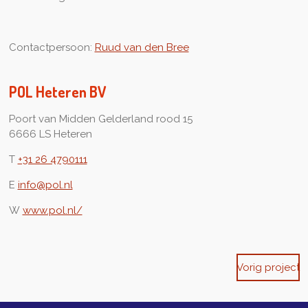
Contactpersoon:
Ruud van den Bree
POL Heteren BV
Poort van Midden Gelderland rood 15
6666 LS Heteren
T
+31 26 4790111
E
info@pol.nl
W
www.pol.nl/
Vorig project